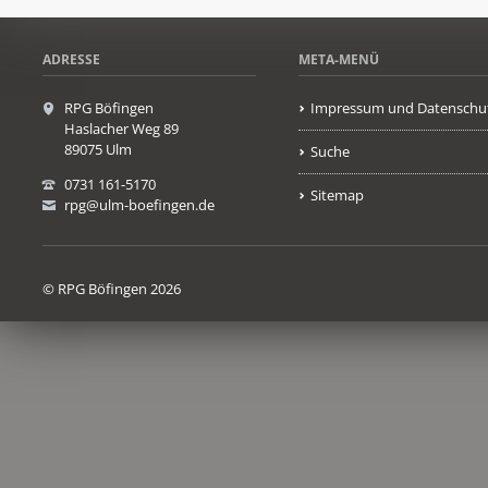
ADRESSE
META-MENÜ
RPG Böfingen
Impressum und Datenschu
Haslacher Weg 89
89075 Ulm
Suche
0731 161-5170
Sitemap
rpg@ulm-boefingen.de
© RPG Böfingen 2026