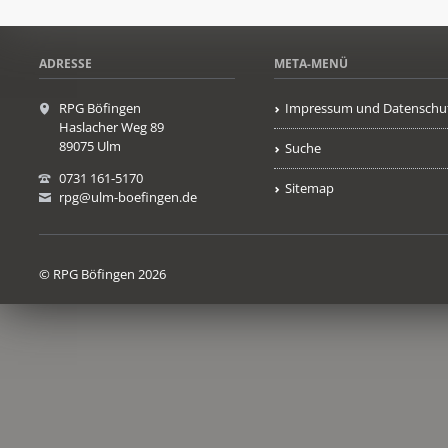
ADRESSE
META-MENÜ
RPG Böfingen
Impressum und Datenschu
Haslacher Weg 89
89075 Ulm
Suche
0731 161-5170
Sitemap
rpg@ulm-boefingen.de
© RPG Böfingen 2026