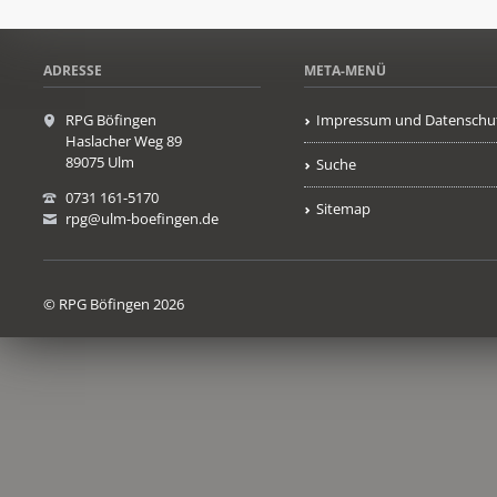
ADRESSE
META-MENÜ
RPG Böfingen
Impressum und Datenschu
Haslacher Weg 89
89075 Ulm
Suche
0731 161-5170
Sitemap
rpg@ulm-boefingen.de
© RPG Böfingen 2026