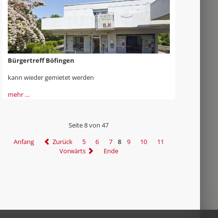
Bürgertreff Böfingen
kann wieder gemietet werden
mehr …
Seite 8 von 47
Anfang
Zurück
5
6
7
8
9
10
11
Vorwärts
Ende