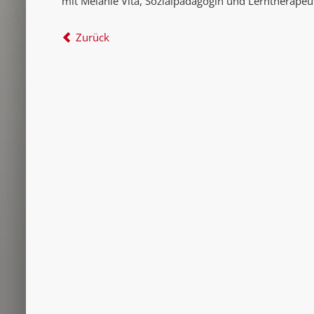
mit Melanie Vita, Sozialpädagogin und Lerntherape
Zurück