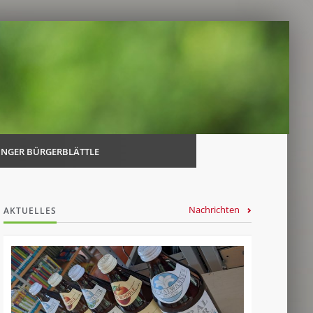
Navi
über
INGER BÜRGERBLÄTTLE
Nachrichten
AKTUELLES