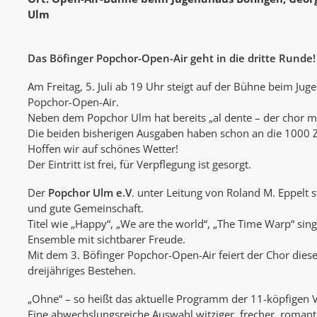
Ulm
Das Böfinger Popchor-Open-Air geht in die dritte Runde!
Am Freitag, 5. Juli ab 19 Uhr steigt auf der Bühne beim Jug
Popchor-Open-Air.
Neben dem Popchor Ulm hat bereits „al dente – der chor mit
Die beiden bisherigen Ausgaben haben schon an die 1000 Z
Hoffen wir auf schönes Wetter!
Der Eintritt ist frei, für Verpflegung ist gesorgt.
Der
Popchor Ulm e.V
. unter Leitung von Roland M. Eppelt s
und gute Gemeinschaft.
Titel wie „Happy“, „We are the world“, „The Time Warp“ sin
Ensemble mit sichtbarer Freude.
Mit dem 3. Böfinger Popchor-Open-Air feiert der Chor die
dreijähriges Bestehen.
„Ohne“ – so heißt das aktuelle Programm der 11-köpfigen 
Eine abwechslungsreiche Auswahl witziger, frecher, romant