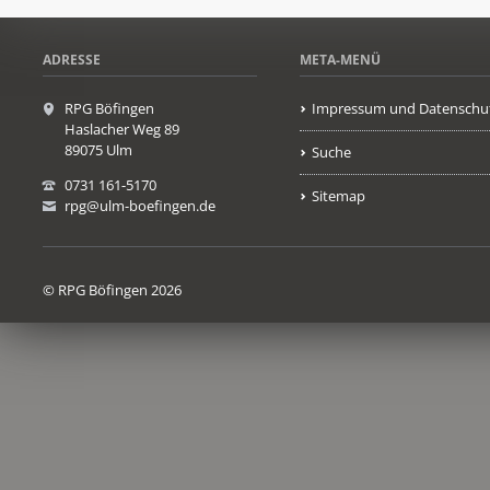
ADRESSE
META-MENÜ
RPG Böfingen
Impressum und Datenschu
Haslacher Weg 89
89075 Ulm
Suche
0731 161-5170
Sitemap
rpg@ulm-boefingen.de
© RPG Böfingen 2026