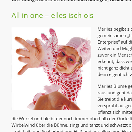
All in one – elles isch ois
Marlies begibt s
gemeinsamen „L
Enterprise“ auf 
Weiten und Mögli
zuvor ein Mensch
erkennt, dass we
nicht ganz dicht
denn eigentlich w
Marlies Blume ge
raus und geht da
Sie treibt die ku
versprüht ausge
pflanzt sich mitt
die Wurzel und bleibt dennoch immer oberhalb der Gürtellin
Wirbelwind über die Bühne, singt und tanzt und schwätzt 
– mit Leib ond Seel, Händ ond Fiaß und vor allem von Herz