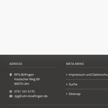
ADRESSE
META-MENÜ
RPG Böfingen
Impressum und Datenschu
Haslacher Weg 89
89075 Ulm
Suche
0731 161-5170
Sitemap
rpg@ulm-boefingen.de