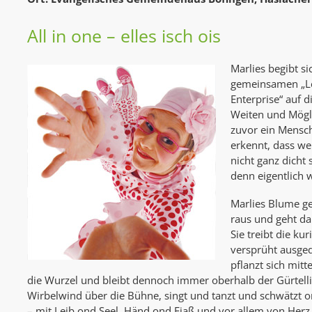
All in one – elles isch ois
Marlies begibt s
gemeinsamen „L
Enterprise“ auf 
Weiten und Mögli
zuvor ein Mensch
erkennt, dass we
nicht ganz dicht
denn eigentlich w
Marlies Blume ge
raus und geht da
Sie treibt die ku
versprüht ausge
pflanzt sich mitt
die Wurzel und bleibt dennoch immer oberhalb der Gürtellin
Wirbelwind über die Bühne, singt und tanzt und schwätzt 
– mit Leib ond Seel, Händ ond Fiaß und vor allem von Herz