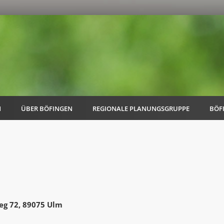
N
ÜBER BÖFINGEN
REGIONALE PLANUNGSGRUPPE
BÖF
AK Familie
AK Energie & Mobilität
eg 72, 89075 Ulm
AK Kultur