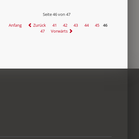
Seite 46 von 47
Anfang
Zurück
41
42
43
44
45
46
47
Vorwärts