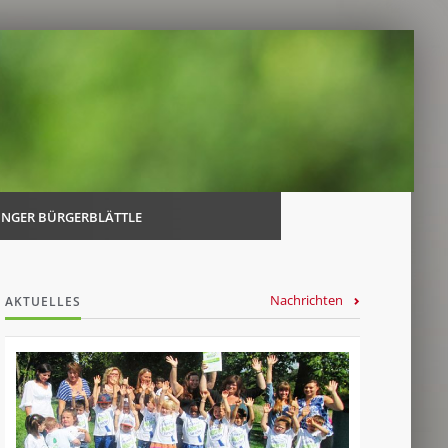
Navi
über
INGER BÜRGERBLÄTTLE
Nachrichten
AKTUELLES