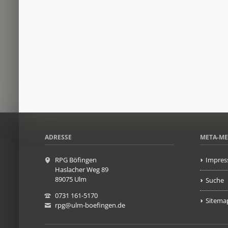
ADRESSE
META-M
RPG Böfingen
Impres
Haslacher Weg 89
89075 Ulm
Suche
0731 161-5170
Sitema
rpg@ulm-boefingen.de