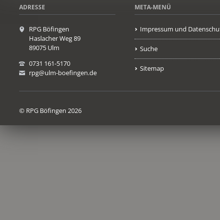
ADRESSE
META-MENÜ
RPG Böfingen
Impressum und Datenschu
Haslacher Weg 89
89075 Ulm
Suche
0731 161-5170
Sitemap
rpg@ulm-boefingen.de
© RPG Böfingen 2026