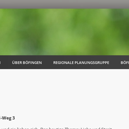
N
ÜBER BÖFINGEN
REGIONALE PLANUNGSGRUPPE
BÖF
AK Familie
AK Energie & Mobilität
d-Weg 3
AK Kultur