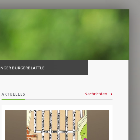
Navi
über
INGER BÜRGERBLÄTTLE
Nachrichten
AKTUELLES