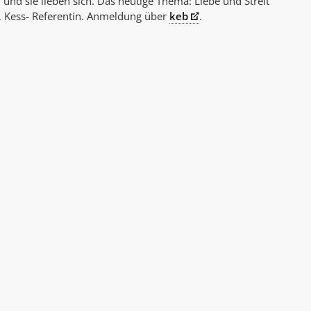
nd sie lieben sich. Das heutige Thema: Liebe und Streit
AK Internet
n, Kess- Referentin. Anmeldung über
keb
.
AK Unterwegs in Böfingen