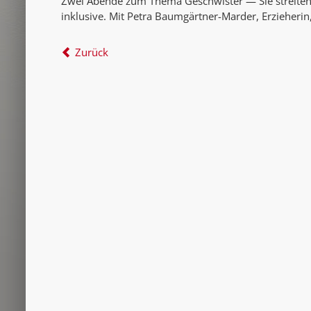
Zwei Abende zum Thema Geschwister — Sie streiten u
inklusive. Mit Petra Baumgärtner-Marder, Erzieheri
Zurück