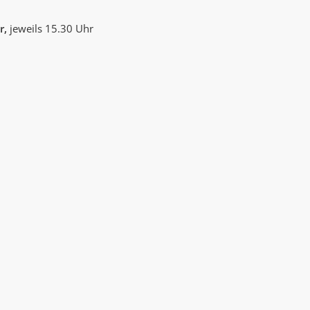
AK Internet
AK Unterwegs in Böfingen
r,
jeweils 15.30 Uhr