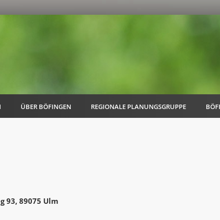
N
ÜBER BÖFINGEN
REGIONALE PLANUNGSGRUPPE
BÖF
AK Familie
AK Energie & Mobilität
eg 93, 89075 Ulm
AK Kultur