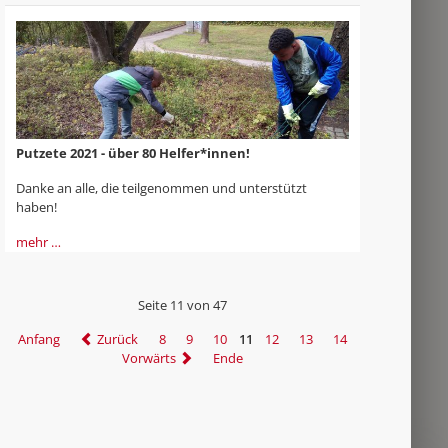
Putzete 2021 - über 80 Helfer*innen!
Danke an alle, die teilgenommen und unterstützt
haben!
mehr …
Seite 11 von 47
Anfang
Zurück
8
9
10
11
12
13
14
Vorwärts
Ende