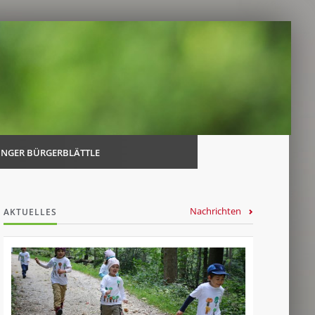
Navi
über
INGER BÜRGERBLÄTTLE
Nachrichten
AKTUELLES