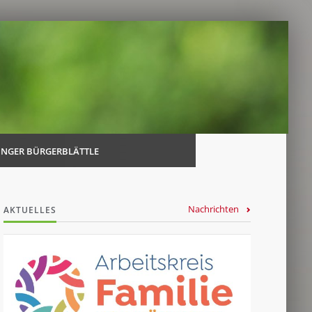
Navi
über
INGER BÜRGERBLÄTTLE
Nachrichten
AKTUELLES