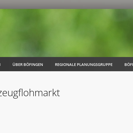
N
ÜBER BÖFINGEN
REGIONALE PLANUNGSGRUPPE
BÖF
lzeugflohmarkt
AK Familie
AK Energie & Mobilität
AK Kultur