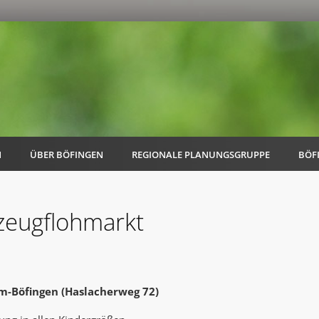
N
ÜBER BÖFINGEN
REGIONALE PLANUNGSGRUPPE
BÖF
lzeugflohmarkt
AK Familie
AK Energie & Mobilität
m-Böfingen (Haslacherweg 72)
AK Kultur