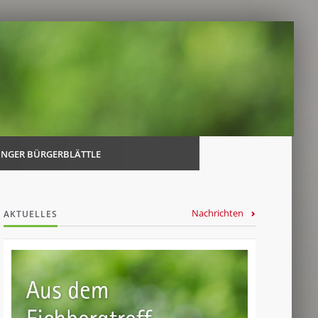
Navi
über
INGER BÜRGERBLÄTTLE
Nachrichten
AKTUELLES