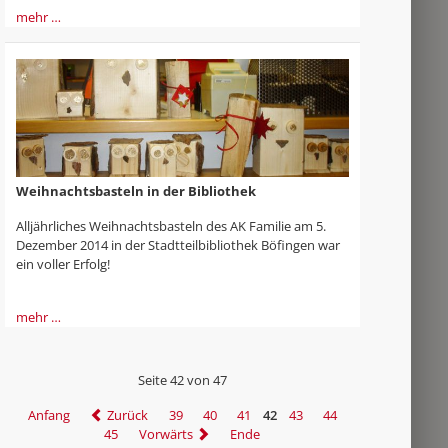
mehr …
Weihnachtsbasteln in der Bibliothek
Alljährliches Weihnachtsbasteln des AK Familie am 5.
Dezember 2014 in der Stadtteilbibliothek Böfingen war
ein voller Erfolg!
mehr …
Seite 42 von 47
Anfang
Zurück
39
40
41
42
43
44
45
Vorwärts
Ende