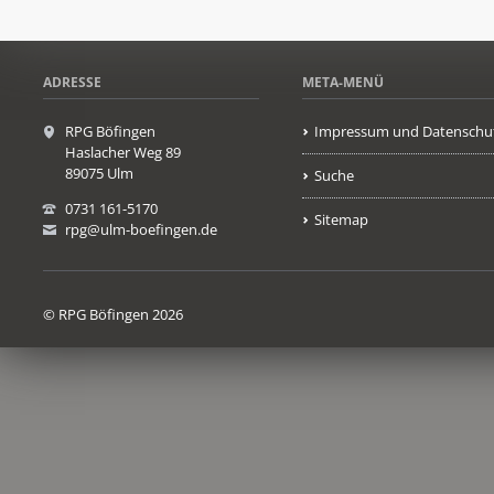
ADRESSE
META-MENÜ
RPG Böfingen
Impressum und Datenschu
Haslacher Weg 89
89075 Ulm
Suche
0731 161-5170
Sitemap
rpg@ulm-boefingen.de
© RPG Böfingen 2026