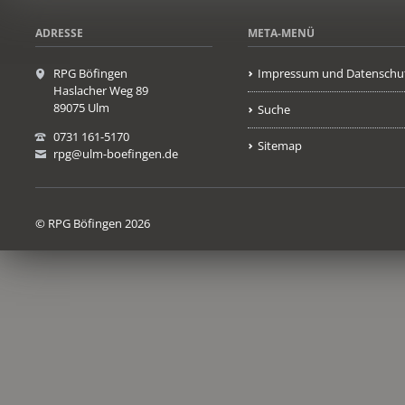
ADRESSE
META-MENÜ
RPG Böfingen
Impressum und Datenschu
Haslacher Weg 89
89075 Ulm
Suche
0731 161-5170
Sitemap
rpg@ulm-boefingen.de
© RPG Böfingen 2026