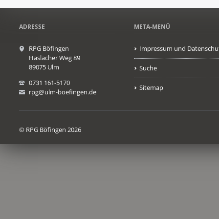
ADRESSE
META-MENÜ
RPG Böfingen
Impressum und Datenschu
Haslacher Weg 89
89075 Ulm
Suche
0731 161-5170
Sitemap
rpg@ulm-boefingen.de
© RPG Böfingen 2026