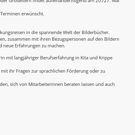
 oder Großeltern findet aufeinanderfolgend am 20./27. Mai
AK Internet
AK Unterwegs in Böfingen
i Terminen erwünscht.
ngsreisen in die spannende Welt der Bilderbücher.
sten, zusammen mit ihren Bezugspersonen auf den Bildern
nd neue Erfahrungen zu machen.
rin mit langjähriger Berufserfahrung in Kita und Krippe
it ihr Fragen zur sprachlichen Förderung oder zu
en, sich von Mitarbeiterinnen beraten lassen und auch