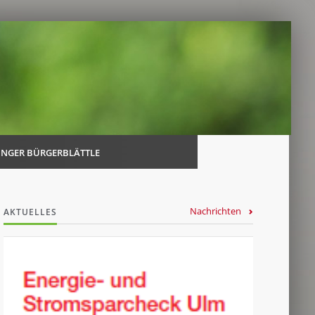
Navi
über
INGER BÜRGERBLÄTTLE
Nachrichten
AKTUELLES