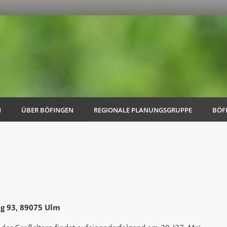
N
ÜBER BÖFINGEN
REGIONALE PLANUNGSGRUPPE
BÖF
AK Familie
AK Energie & Mobilität
eg 93, 89075 Ulm
AK Kultur