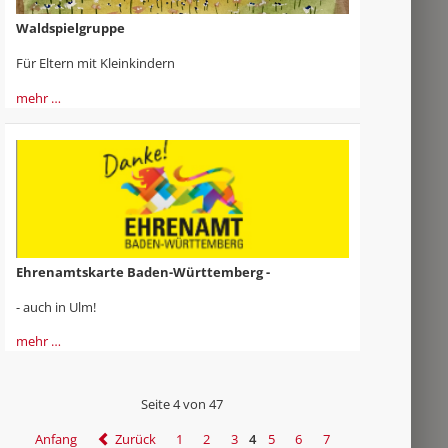
Waldspielgruppe
Für Eltern mit Kleinkindern
mehr …
Ehrenamtskarte Baden-Württemberg -
- auch in Ulm!
mehr …
Seite 4 von 47
Anfang
Zurück
1
2
3
4
5
6
7