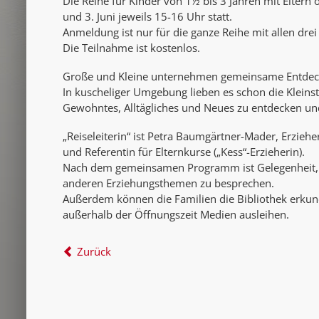
Die Reihe für Kinder von 1½ bis 3 Jahren mit Eltern
und 3. Juni jeweils 15-16 Uhr statt.
Anmeldung ist nur für die ganze Reihe mit allen dre
Die Teilnahme ist kostenlos.
Große und Kleine unternehmen gemeinsame Entdecku
In kuscheliger Umgebung lieben es schon die Klein
Gewohntes, Alltägliches und Neues zu entdecken u
„Reiseleiterin“ ist Petra Baumgärtner-Mader, Erziehe
und Referentin für Elternkurse („Kess“-Erzieherin).
Nach dem gemeinsamen Programm ist Gelegenheit, m
anderen Erziehungsthemen zu besprechen.
Außerdem können die Familien die Bibliothek erkund
außerhalb der Öffnungszeit Medien ausleihen.
Zurück