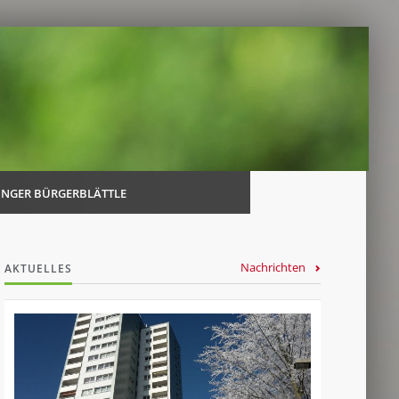
Navi
über
INGER BÜRGERBLÄTTLE
Nachrichten
AKTUELLES