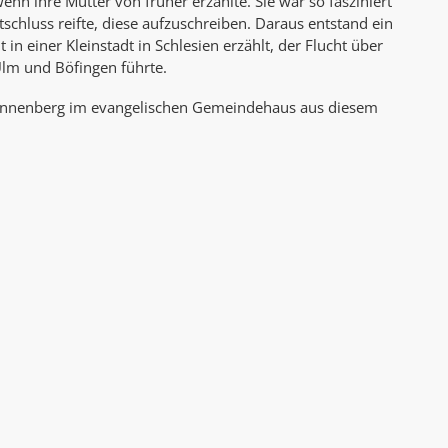
nn ihre Mutter von früher erzählte. Sie war so fasziniert
AK Internet
tschluss reifte, diese aufzuschreiben. Daraus entstand ein
AK Unterwegs in Böfingen
in einer Kleinstadt in Schlesien erzählt, der Flucht über
lm und Böfingen führte.
annenberg im evangelischen Gemeindehaus aus diesem