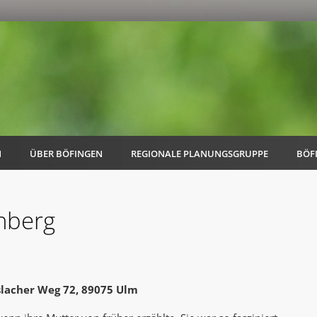
N
ÜBER BÖFINGEN
REGIONALE PLANUNGSGRUPPE
BÖF
nberg
AK Familie
AK Energie & Mobilität
slacher Weg 72, 89075 Ulm
AK Kultur