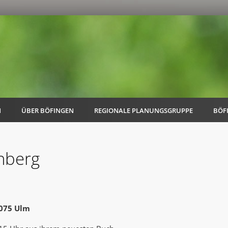
N
ÜBER BÖFINGEN
REGIONALE PLANUNGSGRUPPE
BÖF
nberg
AK Familie
AK Energie & Mobilität
9075 Ulm
AK Kultur