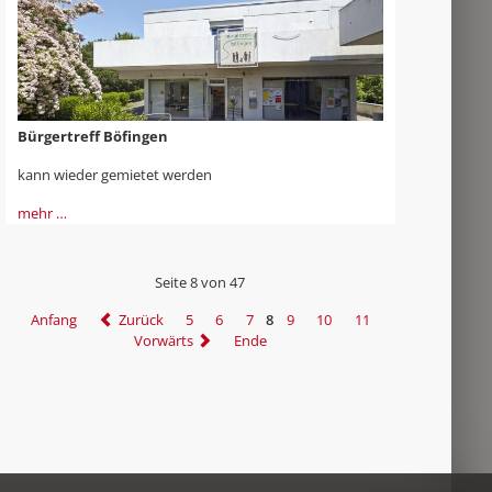
Bürgertreff Böfingen
kann wieder gemietet werden
mehr …
Seite 8 von 47
Anfang
Zurück
5
6
7
8
9
10
11
Vorwärts
Ende