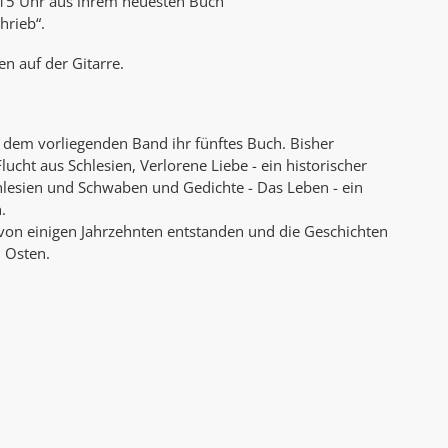
m 15 Uhr aus ihrem neuesten Buch
AK Internet
hrieb“.
AK Unterwegs in Böfingen
n auf der Gitarre.
 dem vorliegenden Band ihr fünftes Buch. Bisher
ucht aus Schlesien, Verlorene Liebe - ein historischer
lesien und Schwaben und Gedichte - Das Leben - ein
.
von einigen Jahrzehnten entstanden und die Geschichten
 Osten.