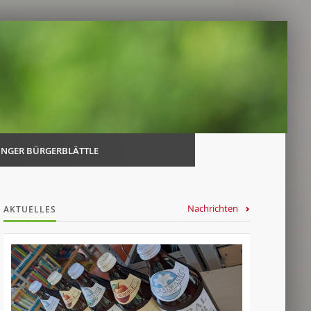
Navi
über
INGER BÜRGERBLÄTTLE
Nachrichten
AKTUELLES