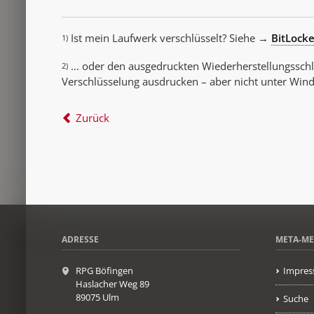
Ist mein Laufwerk verschlüsselt? Siehe →
BitLock
1)
… oder den ausgedruckten Wiederherstellungsschlü
2)
Verschlüsselung ausdrucken – aber nicht unter Wi
Zurück
ADRESSE
META-M
RPG Böfingen
Impres
Haslacher Weg 89
89075 Ulm
Suche