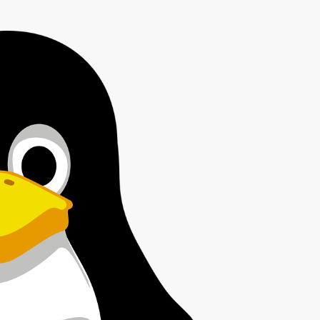
AK Internet
AK Unterwegs in Böfingen