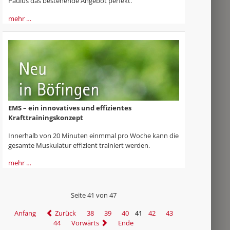
Paulus das bestehende Angebot perfekt.
mehr …
EMS – ein innovatives und effizientes
Krafttrainingskonzept
Innerhalb von 20 Minuten einmmal pro Woche kann die
gesamte Muskulatur effizient trainiert werden.
mehr …
Seite 41 von 47
Anfang
Zurück
38
39
40
41
42
43
44
Vorwärts
Ende