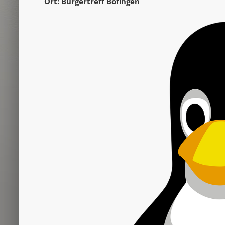
Ort: Bürgertreff Böfingen