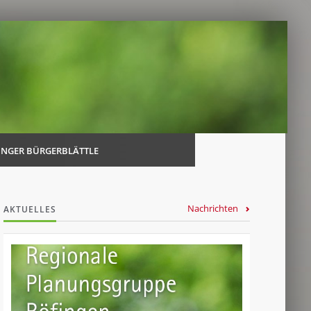
Navi
über
INGER BÜRGERBLÄTTLE
Nachrichten
AKTUELLES