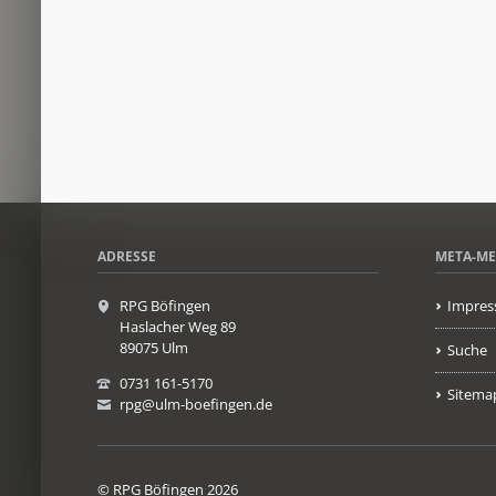
ADRESSE
META-M
RPG Böfingen
Impres
Haslacher Weg 89
89075 Ulm
Suche
0731 161-5170
Sitema
rpg@ulm-boefingen.de
© RPG Böfingen 2026