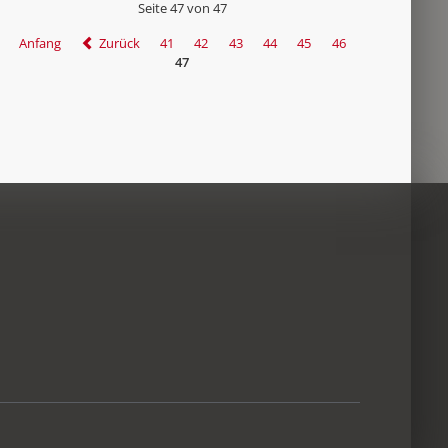
Seite 47 von 47
Anfang
Zurück
41
42
43
44
45
46
47