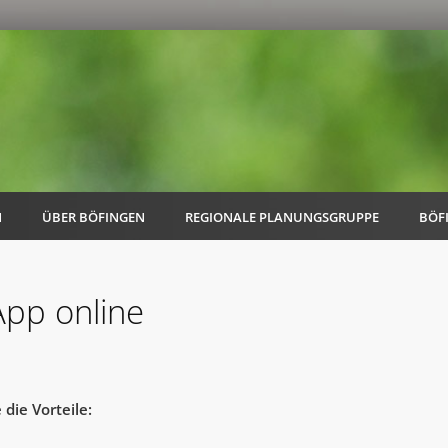
N
ÜBER BÖFINGEN
REGIONALE PLANUNGSGRUPPE
BÖF
App online
AK Familie
AK Energie & Mobilität
die Vorteile:
AK Kultur