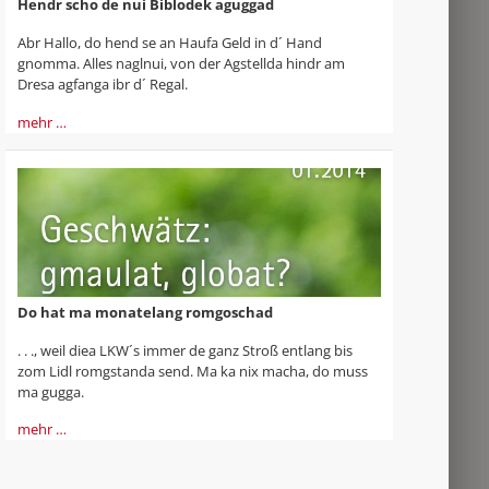
Hendr scho de nui Biblodek aguggad
Abr Hallo, do hend se an Haufa Geld in d´ Hand
gnomma. Alles naglnui, von der Agstellda hindr am
Dresa agfanga ibr d´ Regal.
mehr …
Do hat ma monatelang romgoschad
. . ., weil diea LKW´s immer de ganz Stroß entlang bis
zom Lidl romgstanda send. Ma ka nix macha, do muss
ma gugga.
mehr …