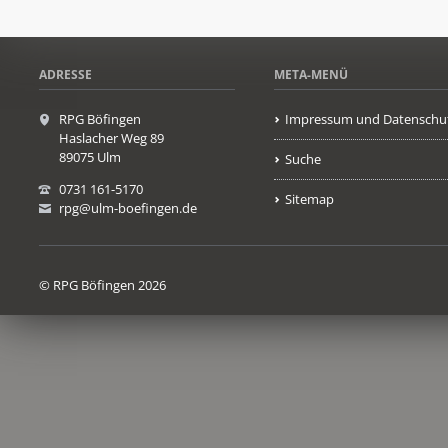
ADRESSE
META-MENÜ
RPG Böfingen
Impressum und Datenschu
Haslacher Weg 89
89075 Ulm
Suche
0731 161-5170
Sitemap
rpg@ulm-boefingen.de
© RPG Böfingen 2026