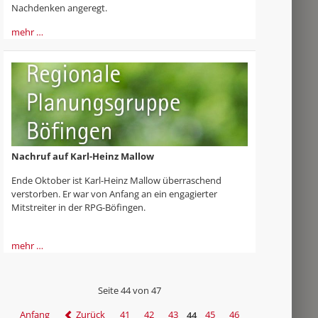
Nachdenken angeregt.
mehr …
Nachruf auf Karl-Heinz Mallow
Ende Oktober ist Karl-Heinz Mallow überraschend
verstorben. Er war von Anfang an ein engagierter
Mitstreiter in der RPG-Böfingen.
mehr …
Seite 44 von 47
Anfang
Zurück
41
42
43
44
45
46