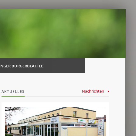
Navi
über
INGER BÜRGERBLÄTTLE
Nachrichten
AKTUELLES