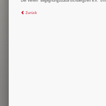
Der Verein "Begegnungsstätte Eichbergtreff e.V." tri
Zurück