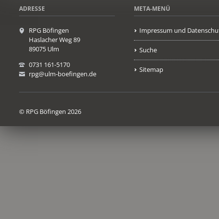
ADRESSE
META-MENÜ
RPG Böfingen
Impressum und Datenschu
Haslacher Weg 89
89075 Ulm
Suche
0731 161-5170
Sitemap
rpg@ulm-boefingen.de
© RPG Böfingen 2026