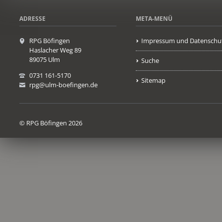
ADRESSE
META-MENÜ
RPG Böfingen
Impressum und Datenschu
Haslacher Weg 89
89075 Ulm
Suche
0731 161-5170
Sitemap
rpg@ulm-boefingen.de
© RPG Böfingen 2026