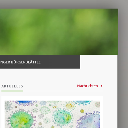
Navi
über
INGER BÜRGERBLÄTTLE
Nachrichten
AKTUELLES