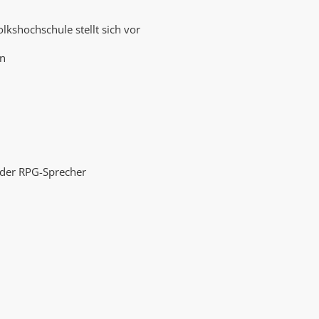
AK Internet
AK Unterwegs in Böfingen
lkshochschule stellt sich vor
en
g der RPG-Sprecher