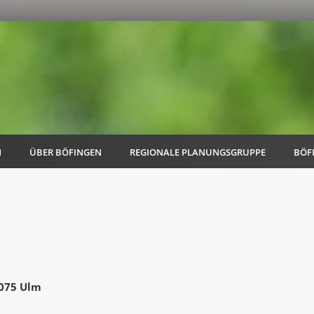
N
ÜBER BÖFINGEN
REGIONALE PLANUNGSGRUPPE
BÖF
AK Familie
AK Energie & Mobilität
9075 Ulm
AK Kultur