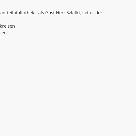
AK Internet
AK Unterwegs in Böfingen
dtteilbibliothek - als Gast Herr Szlatki, Leiter der
kreisen
onen