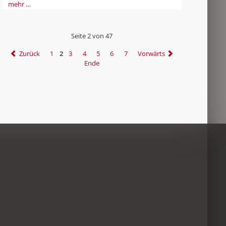
mehr …
Seite 2 von 47
Zurück
1
2
3
4
5
6
7
Vorwärts
Ende