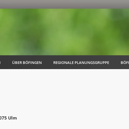
N
ÜBER BÖFINGEN
REGIONALE PLANUNGSGRUPPE
BÖF
AK Familie
AK Energie & Mobilität
9075 Ulm
AK Kultur