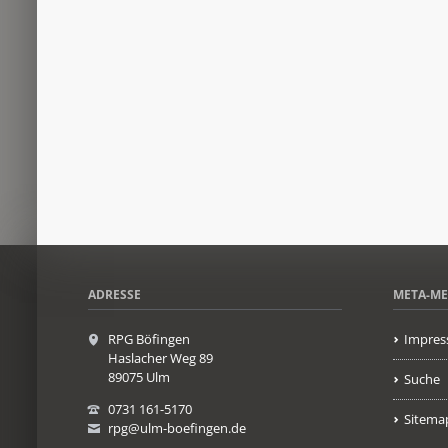
ADRESSE
META-M
RPG Böfingen
Impres
Haslacher Weg 89
89075 Ulm
Suche
0731 161-5170
Sitema
rpg@ulm-boefingen.de