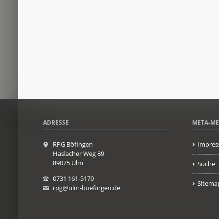
ADRESSE
META-M
RPG Böfingen
Impres
Haslacher Weg 89
89075 Ulm
Suche
0731 161-5170
Sitema
rpg@ulm-boefingen.de