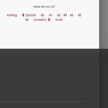
Seite 43 von 47
Anfang
Zurück
40
41
42
43
44
45
46
Vorwärts
Ende