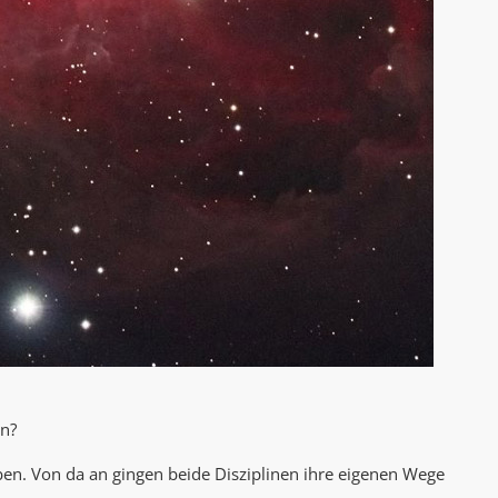
AK Internet
AK Unterwegs in Böfingen
en?
ben. Von da an gingen beide Disziplinen ihre eigenen Wege