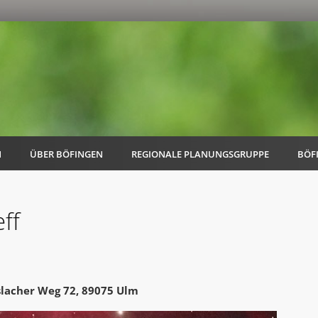
N
ÜBER BÖFINGEN
REGIONALE PLANUNGSGRUPPE
BÖF
ff
AK Familie
AK Energie & Mobilität
slacher Weg 72, 89075 Ulm
AK Kultur