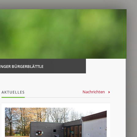
Navi
über
INGER BÜRGERBLÄTTLE
Nachrichten
AKTUELLES