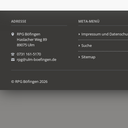
ADRESSE
META-MENÜ
RPG Böfingen
Impressum und Datenschu
Haslacher Weg 89
89075 Ulm
Suche
0731 161-5170
Sitemap
rpg@ulm-boefingen.de
© RPG Böfingen 2026