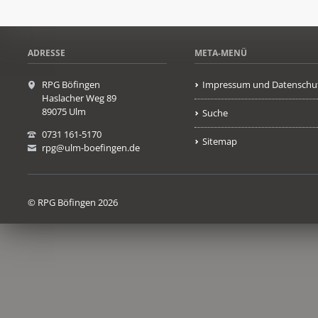
ADRESSE
META-MENÜ
RPG Böfingen
Impressum und Datenschu
Haslacher Weg 89
89075 Ulm
Suche
0731 161-5170
Sitemap
rpg@ulm-boefingen.de
© RPG Böfingen 2026