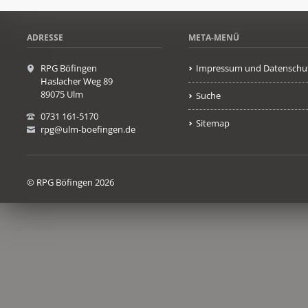
ADRESSE
META-MENÜ
RPG Böfingen
Impressum und Datenschu
Haslacher Weg 89
89075 Ulm
Suche
0731 161-5170
Sitemap
rpg@ulm-boefingen.de
© RPG Böfingen 2026