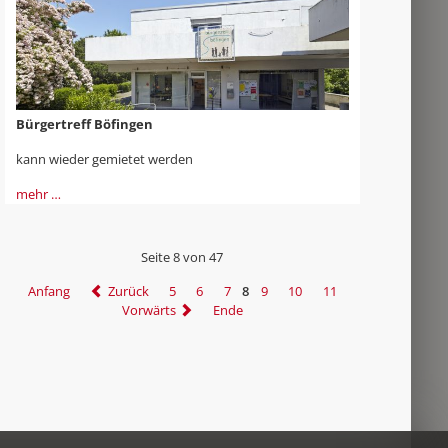
Bürgertreff Böfingen
kann wieder gemietet werden
mehr …
Seite 8 von 47
Anfang
Zurück
5
6
7
8
9
10
11
Vorwärts
Ende