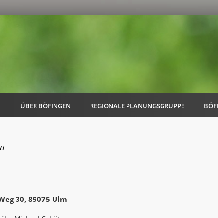
N
ÜBER BÖFINGEN
REGIONALE PLANUNGSGRUPPE
BÖF
“
AK Familie
AK Energie & Mobilität
 Weg 30, 89075 Ulm
AK Kultur