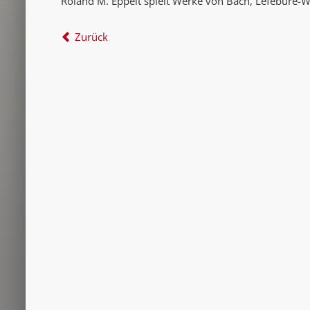
Roland M. Eppelt spielt Werke von Bach, Léfébure-Wé
Zurück