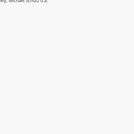
ly, Michael Schütz u.a.
AK Internet
AK Unterwegs in Böfingen