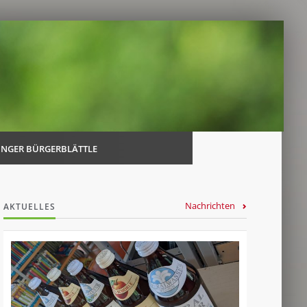
Navi
über
INGER BÜRGERBLÄTTLE
Nachrichten
AKTUELLES