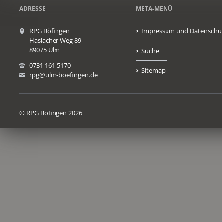
ADRESSE
META-MENÜ
RPG Böfingen
Impressum und Datenschu
Haslacher Weg 89
89075 Ulm
Suche
0731 161-5170
Sitemap
rpg@ulm-boefingen.de
© RPG Böfingen 2026