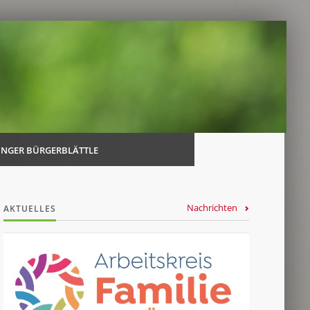
Navi
über
INGER BÜRGERBLÄTTLE
Nachrichten
AKTUELLES