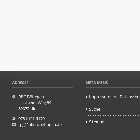
ADRESSE
META-MENÜ
RPG Böfingen
Impressum und Datenschu
Haslacher Weg 89
89075 Ulm
Suche
0731 161-5170
Sitemap
rpg@ulm-boefingen.de