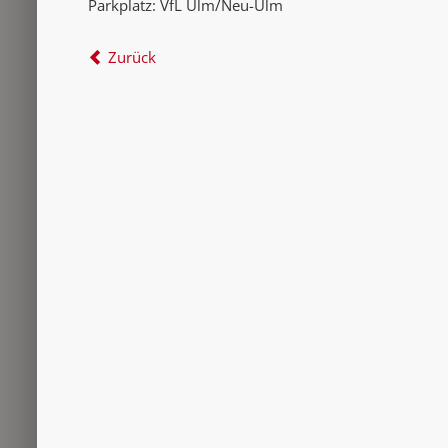
Parkplatz: VfL Ulm/Neu-Ulm
Zurück