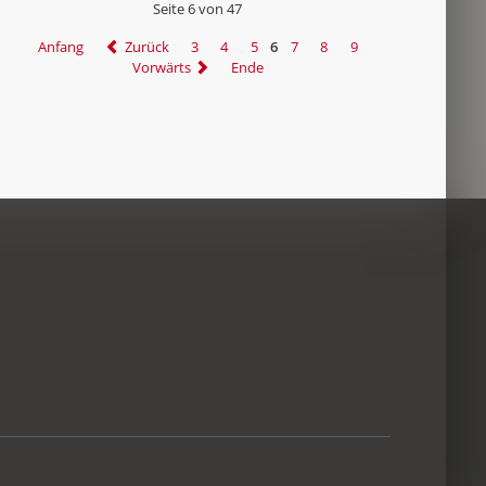
Seite 6 von 47
Anfang
Zurück
3
4
5
6
7
8
9
Vorwärts
Ende