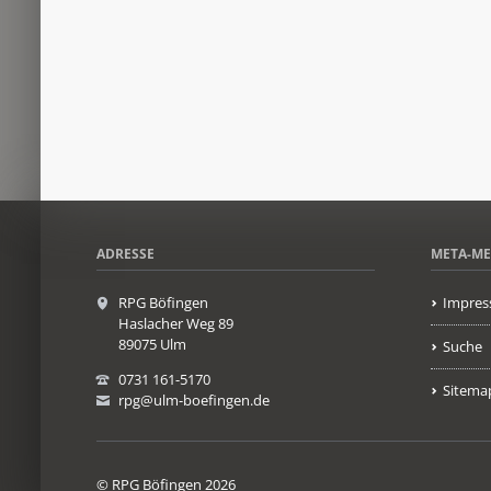
ADRESSE
META-M
RPG Böfingen
Impres
Haslacher Weg 89
89075 Ulm
Suche
0731 161-5170
Sitema
rpg@ulm-boefingen.de
© RPG Böfingen 2026