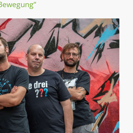
AK Internet
 Bewegung“
AK Unterwegs in Böfingen