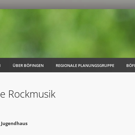
N
ÜBER BÖFINGEN
REGIONALE PLANUNGSGRUPPE
BÖF
te Rockmusik
AK Familie
AK Energie & Mobilität
r Jugendhaus
AK Kultur