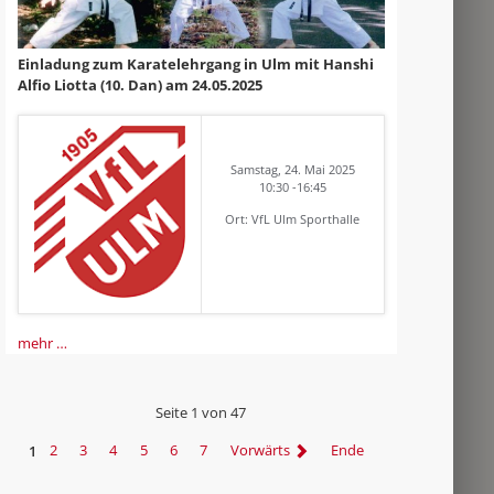
Einladung zum Karatelehrgang in Ulm mit Hanshi
Alfio Liotta (10. Dan) am 24.05.2025
Samstag, 24. Mai 2025
10:30 -16:45
Ort: VfL Ulm Sporthalle
mehr …
Seite 1 von 47
1
2
3
4
5
6
7
Vorwärts
Ende