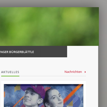
Navi
über
INGER BÜRGERBLÄTTLE
Nachrichten
AKTUELLES