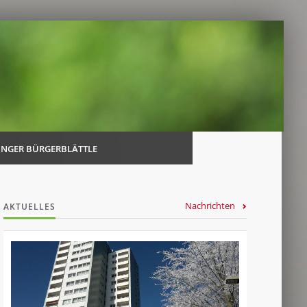
Navi
über
INGER BÜRGERBLÄTTLE
Nachrichten
AKTUELLES