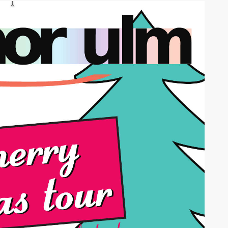
AK Internet
AK Unterwegs in Böfingen