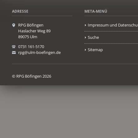
ADRESSE
META-MENÜ
RPG Böfingen
Impressum und Datenschu
Haslacher Weg 89
89075 Ulm
Suche
0731 161-5170
Sitemap
rpg@ulm-boefingen.de
© RPG Böfingen 2026