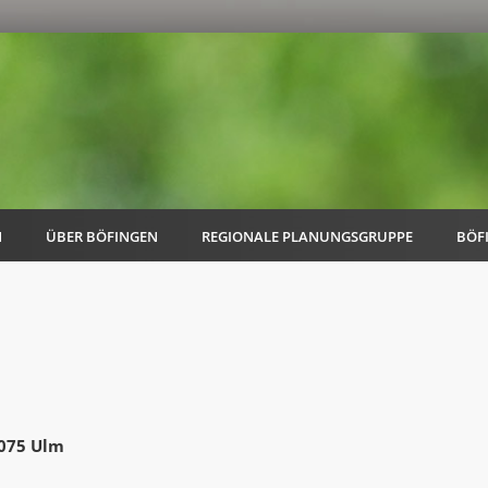
N
ÜBER BÖFINGEN
REGIONALE PLANUNGSGRUPPE
BÖF
AK Familie
AK Energie & Mobilität
9075 Ulm
AK Kultur