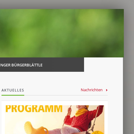
Navi
über
INGER BÜRGERBLÄTTLE
Nachrichten
AKTUELLES