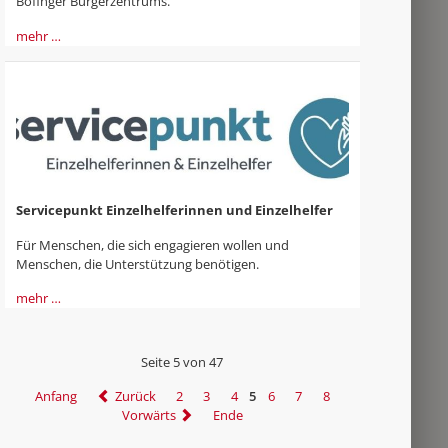
Böfinger Bürgerzentrums.
mehr …
Servicepunkt Einzelhelferinnen und Einzelhelfer
Für Menschen, die sich engagieren wollen und
Menschen, die Unterstützung benötigen.
mehr …
Seite 5 von 47
Anfang
Zurück
2
3
4
5
6
7
8
Vorwärts
Ende