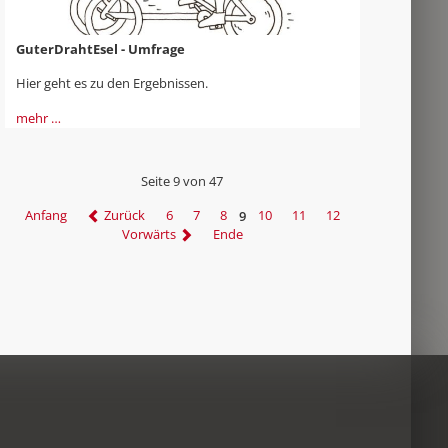
GuterDrahtEsel - Umfrage
Hier geht es zu den Ergebnissen.
mehr …
Seite 9 von 47
Anfang
Zurück
6
7
8
9
10
11
12
Vorwärts
Ende