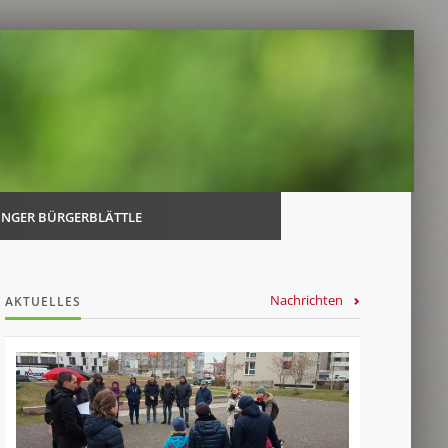
Navi
über
INGER BÜRGERBLÄTTLE
Nachrichten
AKTUELLES