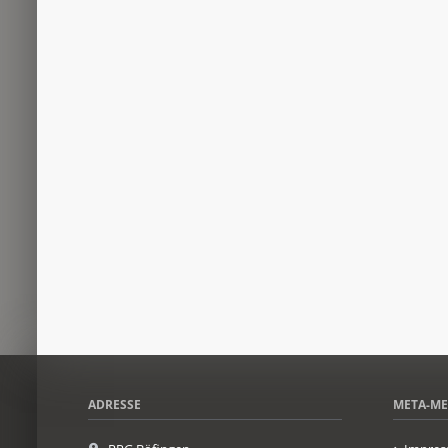
ADRESSE
META-M