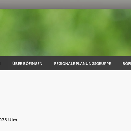
N
ÜBER BÖFINGEN
REGIONALE PLANUNGSGRUPPE
BÖF
AK Familie
AK Energie & Mobilität
9075 Ulm
AK Kultur