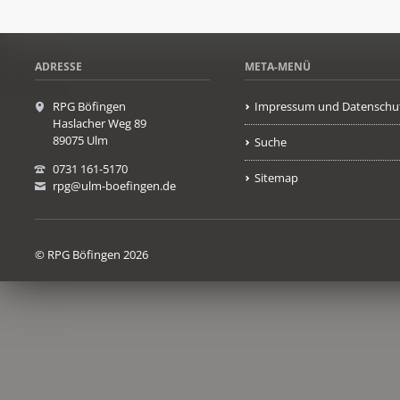
ADRESSE
META-MENÜ
RPG Böfingen
Impressum und Datenschu
Haslacher Weg 89
89075 Ulm
Suche
0731 161-5170
Sitemap
rpg@ulm-boefingen.de
© RPG Böfingen 2026