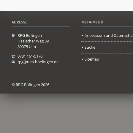
ADRESSE
META-MENÜ
RPG Böfingen
Impressum und Datenschu
Haslacher Weg 89
89075 Ulm
Suche
0731 161-5170
Sitemap
rpg@ulm-boefingen.de
© RPG Böfingen 2026