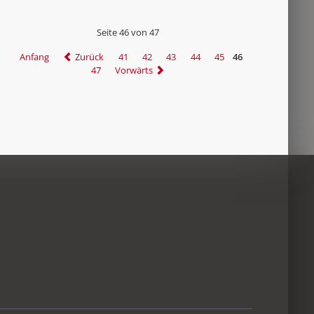
Seite 46 von 47
Anfang
Zurück
41
42
43
44
45
46
47
Vorwärts