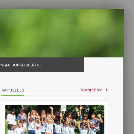
Navi
über
INGER BÜRGERBLÄTTLE
Nachrichten
AKTUELLES