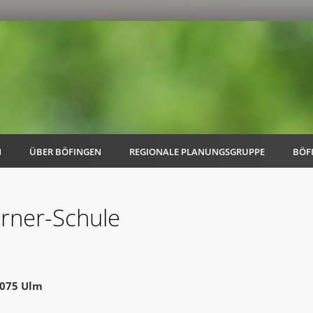
N
ÜBER BÖFINGEN
REGIONALE PLANUNGSGRUPPE
BÖF
rner-Schule
AK Familie
AK Energie & Mobilität
9075 Ulm
AK Kultur