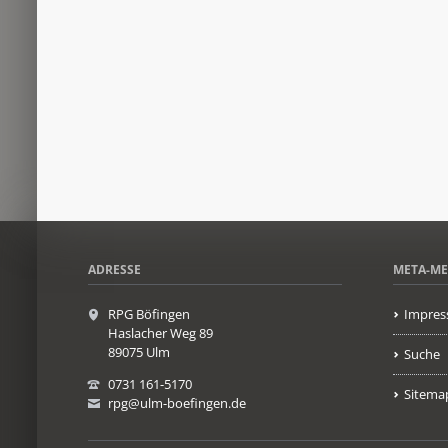
ADRESSE
META-M
RPG Böfingen
Impres
Haslacher Weg 89
89075 Ulm
Suche
0731 161-5170
Sitema
rpg@ulm-boefingen.de