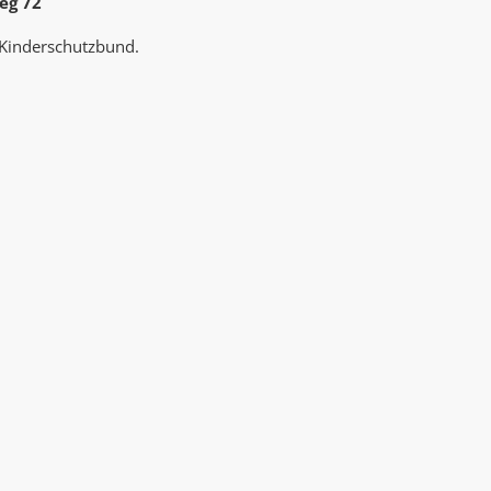
eg 72
AK Internet
AK Unterwegs in Böfingen
 Kinderschutzbund.