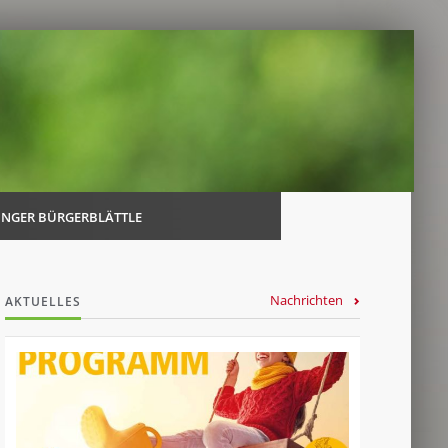
Navi
über
INGER BÜRGERBLÄTTLE
Nachrichten
AKTUELLES