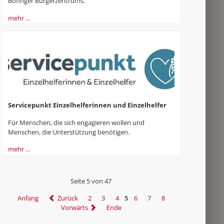
Böfinger Bürgerzentrums.
mehr …
Servicepunkt Einzelhelferinnen und Einzelhelfer
Für Menschen, die sich engagieren wollen und
Menschen, die Unterstützung benötigen.
mehr …
Seite 5 von 47
Anfang
Zurück
2
3
4
5
6
7
8
Vorwärts
Ende