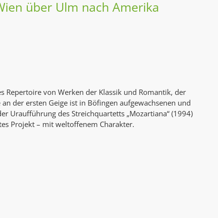
AK Internet
 Wien über Ulm nach Amerika
AK Unterwegs in Böfingen
es Repertoire von Werken der Klassik und Romantik, der
 an der ersten Geige ist in Böfingen aufgewachsenen und
der Uraufführung des Streichquartetts „Mozartiana“ (1994)
es Projekt – mit weltoffenem Charakter.