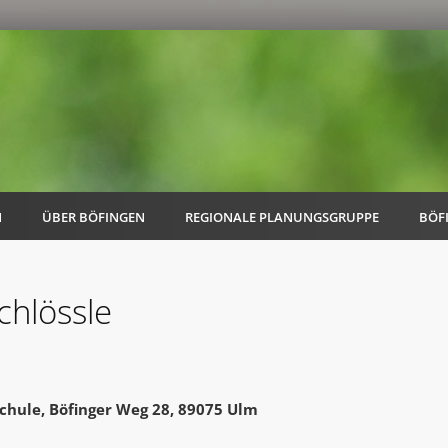
N
ÜBER BÖFINGEN
REGIONALE PLANUNGSGRUPPE
BÖF
chlössle
AK Familie
AK Energie & Mobilität
Schule, Böfinger Weg 28, 89075 Ulm
AK Kultur