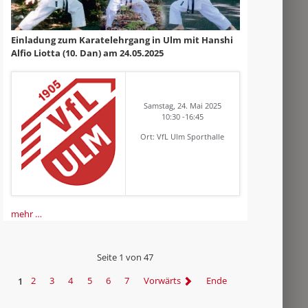
Einladung zum Karatelehrgang in Ulm mit Hanshi
Alfio Liotta (10. Dan) am 24.05.2025
Samstag, 24. Mai 2025
10:30 -16:45
Ort: VfL Ulm Sporthalle
mehr …
Seite 1 von 47
1
2
3
4
5
6
7
Vorwärts
Ende