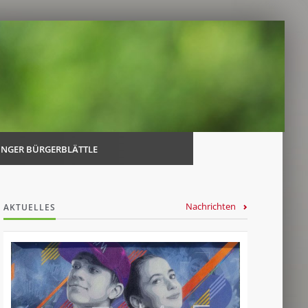
Navi
über
INGER BÜRGERBLÄTTLE
Nachrichten
AKTUELLES