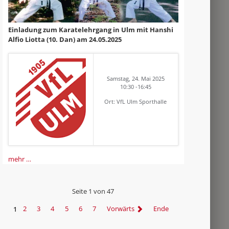
Einladung zum Karatelehrgang in Ulm mit Hanshi
Alfio Liotta (10. Dan) am 24.05.2025
Samstag, 24. Mai 2025
10:30 -16:45
Ort: VfL Ulm Sporthalle
mehr …
Seite 1 von 47
1
2
3
4
5
6
7
Vorwärts
Ende