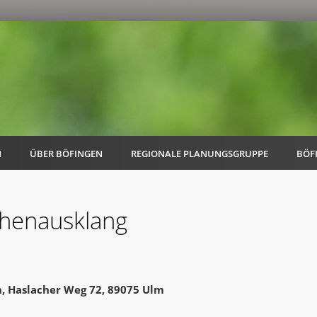
N
ÜBER BÖFINGEN
REGIONALE PLANUNGSGRUPPE
BÖF
henausklang
AK Familie
AK Energie & Mobilität
n, Haslacher Weg 72, 89075 Ulm
AK Kultur