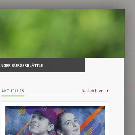
Navi
über
INGER BÜRGERBLÄTTLE
Nachrichten
AKTUELLES