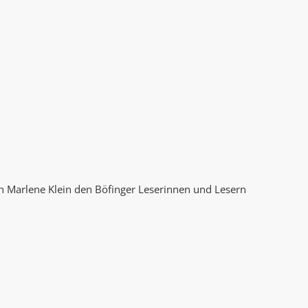
AK Internet
AK Unterwegs in Böfingen
n Marlene Klein den Böfinger Leserinnen und Lesern