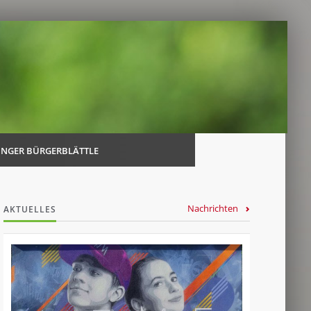
Navi
über
INGER BÜRGERBLÄTTLE
Nachrichten
AKTUELLES