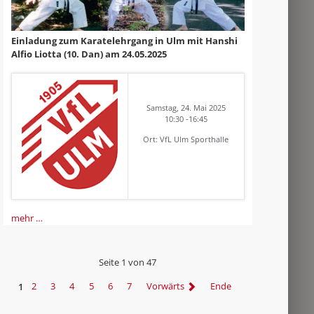
Einladung zum Karatelehrgang in Ulm mit Hanshi
Alfio Liotta (10. Dan) am 24.05.2025
Samstag, 24. Mai 2025
10:30 -16:45
Ort: VfL Ulm Sporthalle
mehr …
Seite 1 von 47
1
2
3
4
5
6
7
Vorwärts
Ende