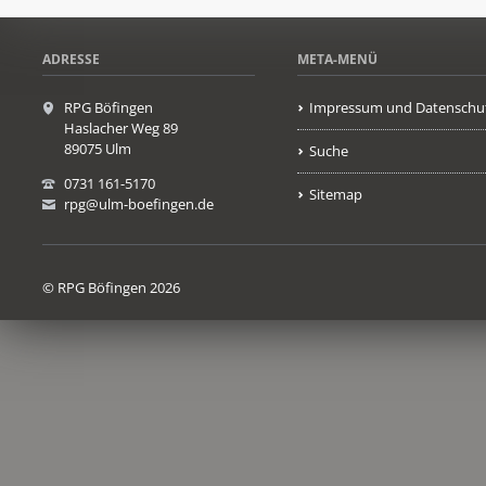
ADRESSE
META-MENÜ
RPG Böfingen
Impressum und Datenschu
Haslacher Weg 89
89075 Ulm
Suche
0731 161-5170
Sitemap
rpg@ulm-boefingen.de
© RPG Böfingen 2026